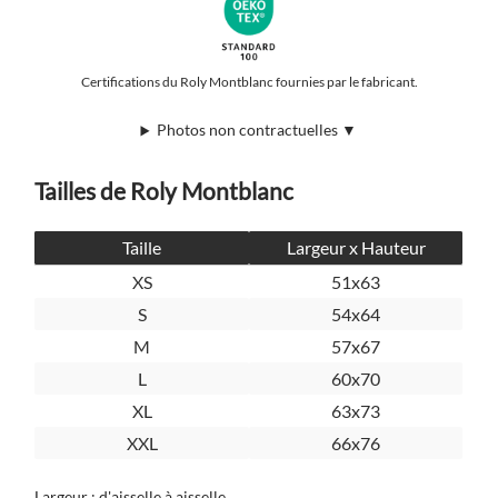
Certifications du Roly Montblanc fournies par le fabricant.
Photos non contractuelles ▼
Tailles de Roly Montblanc
Taille
Largeur x Hauteur
XS
51x63
S
54x64
M
57x67
L
60x70
XL
63x73
XXL
66x76
Largeur : d'aisselle à aisselle