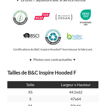
Le lundi 7 Septembre avec le Service Normal
Certifications du B&C Inspire Hooded F fournies par le fabricant.
Photos non contractuelles ▼
Tailles de B&C Inspire Hooded F
Taille
Largeur x Hauteur
XS
44,5x62
S
47x64
M
50x66