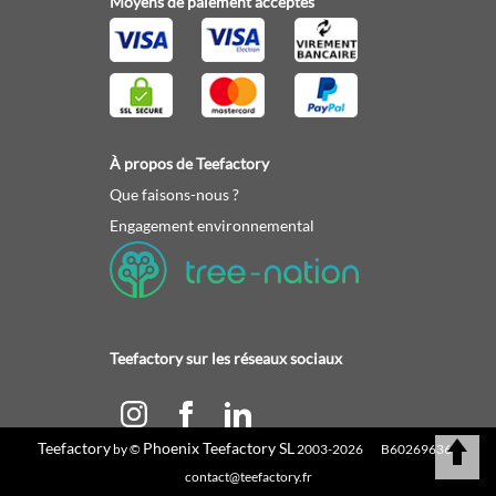
Moyens de paiement acceptés
À propos de Teefactory
Que faisons-nous ?
Engagement environnemental
Teefactory sur les réseaux sociaux
Teefactory
Phoenix Teefactory SL
by ©
2003-2026 B60269636 |
Calculez votre devis
contact@teefactory.fr