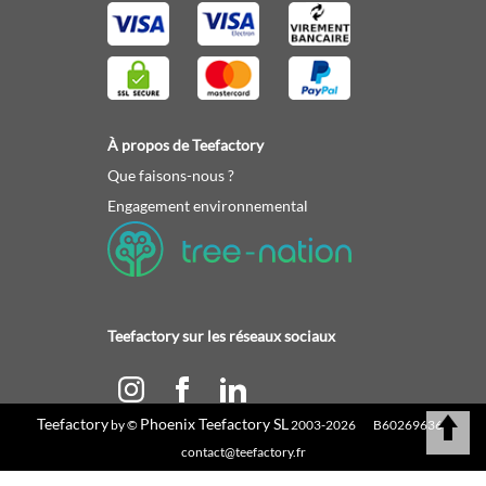
À propos de Teefactory
Que faisons-nous ?
Engagement environnemental
Teefactory sur les réseaux sociaux
Teefactory
Phoenix Teefactory SL
by ©
2003-2026 B60269636 |
Calculez votre devis
contact@teefactory.fr