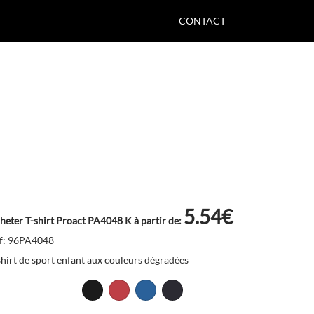
CONTACT
5.54€
heter T-shirt Proact PA4048 K à partir de:
f: 96PA4048
shirt de sport enfant aux couleurs dégradées