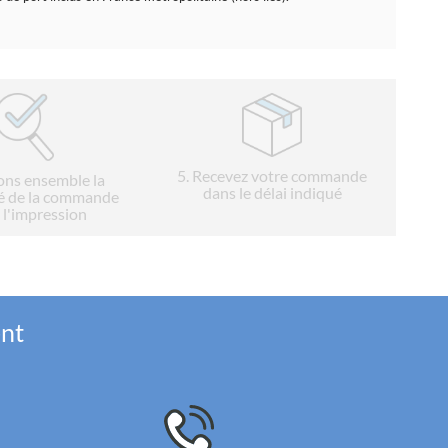
5
. Recevez votre commande
ions ensemble la
dans le délai indiqué
é de la commande
 l'impression
ent