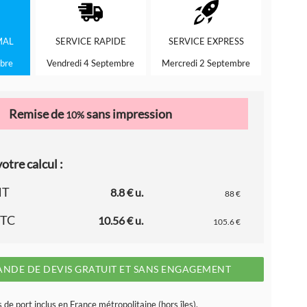
MAL
SERVICE
RAPIDE
SERVICE
EXPRESS
bre
Vendredi 4 Septembre
Mercredi 2 Septembre
Remise de
sans impression
10%
otre calcul :
HT
8.8 € u.
88 €
TTC
10.56 € u.
105.6 €
NDE DE DEVIS GRATUIT ET SANS ENGAGEMENT
s de port inclus en France métropolitaine (hors îles).