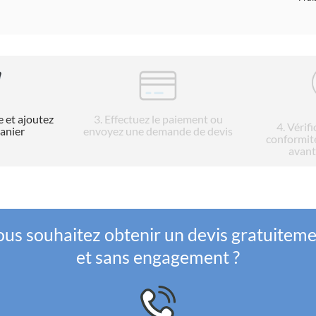
e et ajoutez
3
. Effectuez le paiement ou
4
. Vérif
panier
envoyez une demande de devis
conformit
avant
us souhaitez obtenir un devis gratuitem
et sans engagement ?