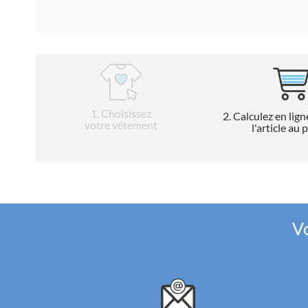
1
. Choisissez
2
. Calculez en lign
votre vêtement
l'article au 
Vo