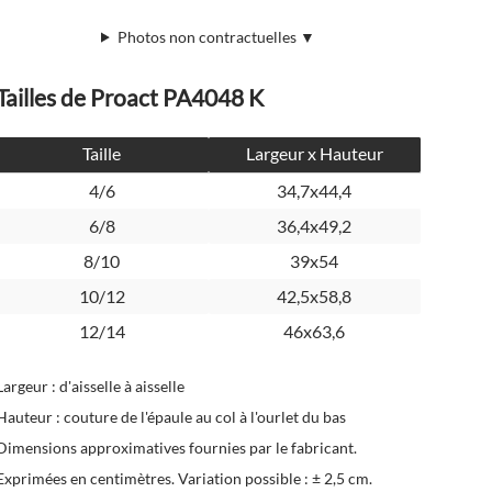
Photos non contractuelles ▼
Tailles de Proact PA4048 K
Taille
Largeur x Hauteur
4/6
34,7x44,4
6/8
36,4x49,2
8/10
39x54
10/12
42,5x58,8
12/14
46x63,6
Largeur : d'aisselle à aisselle
Hauteur : couture de l'épaule au col à l'ourlet du bas
Dimensions approximatives fournies par le fabricant.
Exprimées en centimètres. Variation possible : ± 2,5 cm.