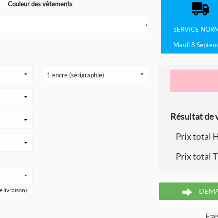
Couleur des vêtements
▼
SERVICE
NOR
Mardi 8 Septem
Résultat de v
Prix total 
Prix total 
e livraison)
DEMA
Frai