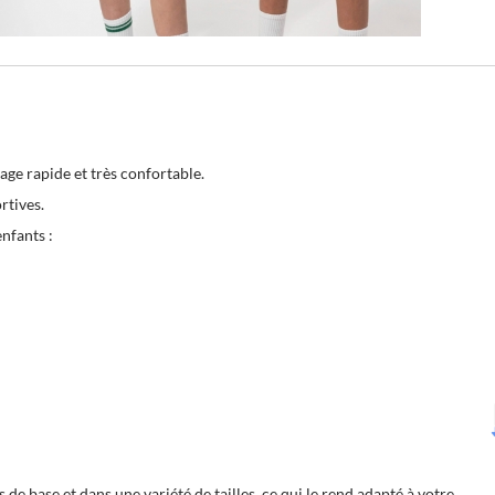
age rapide et très confortable.
rtives.
nfants :
 de base et dans une variété de tailles, ce qui le rend adapté à votre