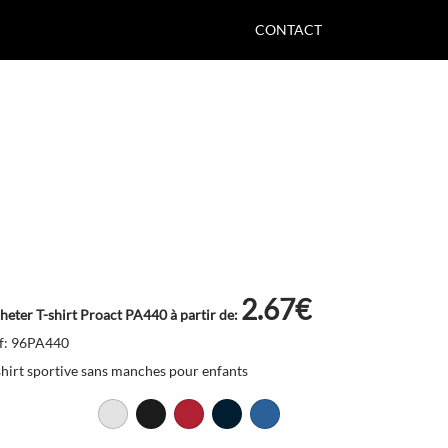
CONTACT
2.67€
heter T-shirt Proact PA440 à partir de:
f: 96PA440
shirt sportive sans manches pour enfants