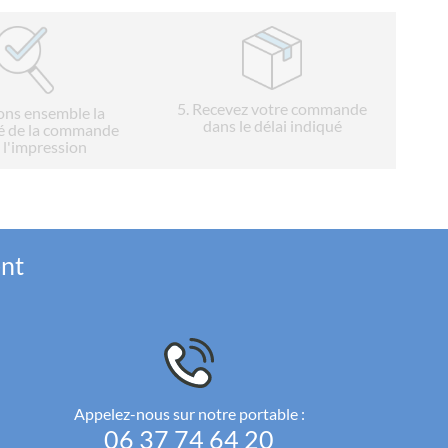
5
. Recevez votre commande
ions ensemble la
dans le délai indiqué
é de la commande
 l'impression
ent
Appelez-nous sur notre portable :
06 37 74 64 20