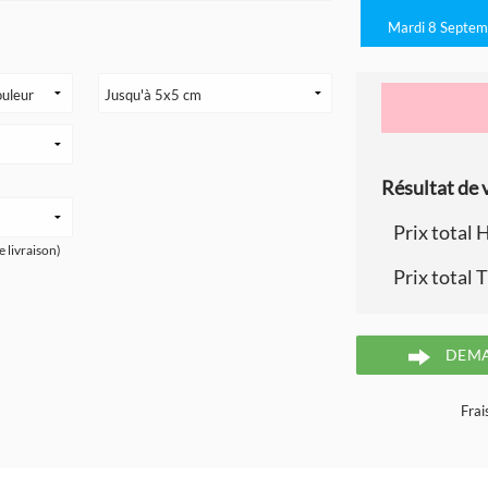
Mardi 8 Septem
Résultat de v
Prix total 
e livraison)
Prix total 
DEMA
Frai