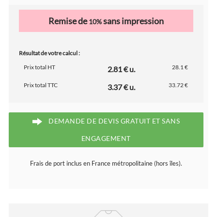
Remise de
sans impression
10%
Résultat de votre calcul :
Prix total HT
28.1 €
2.81 € u.
Prix total TTC
33.72 €
3.37 € u.
DEMANDE DE DEVIS GRATUIT ET SANS
ENGAGEMENT
Frais de port inclus en France métropolitaine (hors îles).