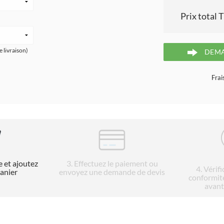
Prix total 
e livraison)
DEMA
Frai
e et ajoutez
3
. Effectuez le paiement ou
4
. Vérif
panier
envoyez une demande de devis
conformit
avant