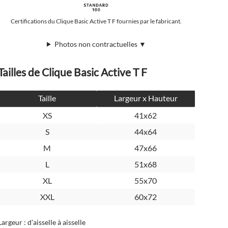
Certifications du Clique Basic Active T F fournies par le fabricant.
Photos non contractuelles ▼
Tailles de Clique Basic Active T F
Taille
Largeur x Hauteur
XS
41x62
S
44x64
M
47x66
L
51x68
XL
55x70
XXL
60x72
Largeur : d'aisselle à aisselle