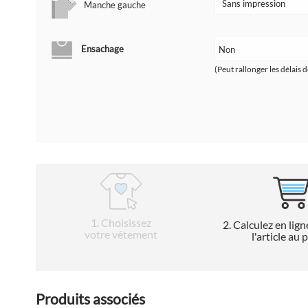
Manche gauche
Ensachage
(Peut rallonger les délais d
1
. Choisissez
2
. Calculez en lign
votre vêtement
l'article au 
Produits associés