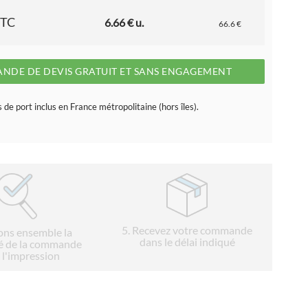
TTC
6.66 € u.
66.6 €
NDE DE DEVIS GRATUIT ET SANS ENGAGEMENT
s de port inclus en France métropolitaine (hors îles).
5
. Recevez votre commande
ions ensemble la
dans le délai indiqué
é de la commande
 l'impression