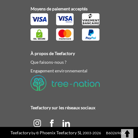
Moyens de paiement acceptés
À propos de Teefactory
Que faisons-nous ?
Engagement environnemental
Teefactory sur les réseaux sociaux
Teefactory
Phoenix Teefactory SL
by ©
2003-2026 B60269636 |
Calculez votre devis