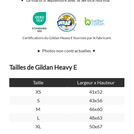
Le mardi 8 Septembre avec le Service Normal
Certifications du Gildan Heavy E fournies par le fabricant.
Photos non contractuelles ▼
Tailles de Gildan Heavy E
Taille
Largeur x Hauteur
XS
41x52
S
43x56
M
46x60
L
48x63
XL
50x67