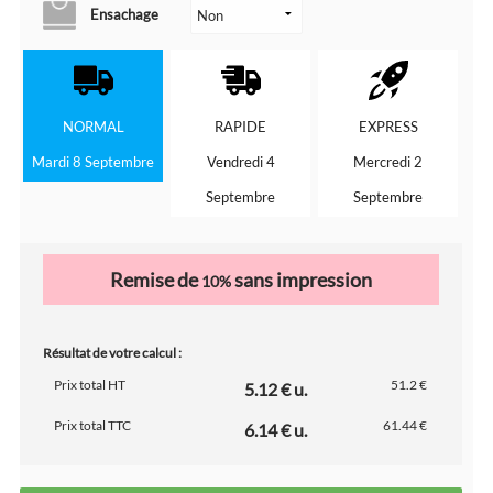
Ensachage
NORMAL
RAPIDE
EXPRESS
Mardi 8 Septembre
Vendredi 4
Mercredi 2
Septembre
Septembre
Remise de
sans impression
10%
Résultat de votre calcul :
Prix total HT
51.2 €
5.12 € u.
Prix total TTC
61.44 €
6.14 € u.