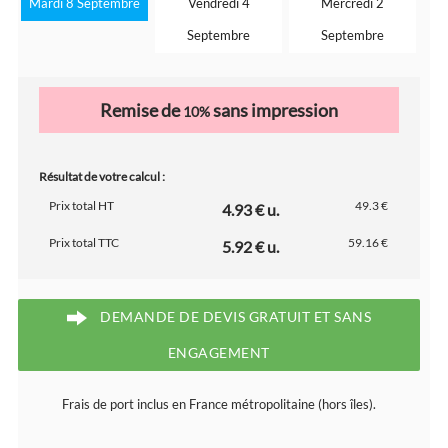
Mardi 8 Septembre
Vendredi 4
Mercredi 2
Septembre
Septembre
Remise de
sans impression
10%
Résultat de votre calcul :
Prix total HT
49.3 €
4.93 € u.
Prix total TTC
59.16 €
5.92 € u.
DEMANDE DE DEVIS GRATUIT ET SANS
ENGAGEMENT
Frais de port inclus en France métropolitaine (hors îles).