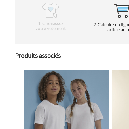
1
. Choisissez
2
. Calculez en lign
votre vêtement
l'article au 
Produits associés