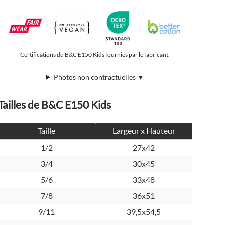
Certifications du B&C E150 Kids fournies par le fabricant.
Photos non contractuelles ▼
Tailles de B&C E150 Kids
Taille
Largeur x Hauteur
1/2
27x42
3/4
30x45
5/6
33x48
7/8
36x51
9/11
39,5x54,5