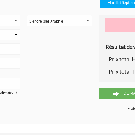
Mardi 8 Septem
Résultat de v
Prix total 
Prix total 
e livraison)
DEMA
Frai