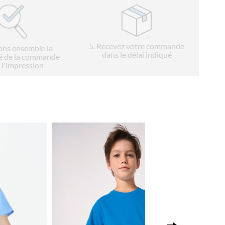
5
. Recevez votre commande
ions ensemble la
dans le délai indiqué
é de la commande
 l'impression