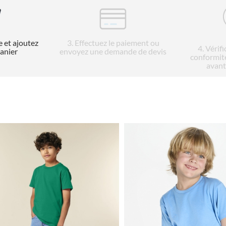
e et ajoutez
3
. Effectuez le paiement ou
4
. Vérif
panier
envoyez une demande de devis
conformit
avant