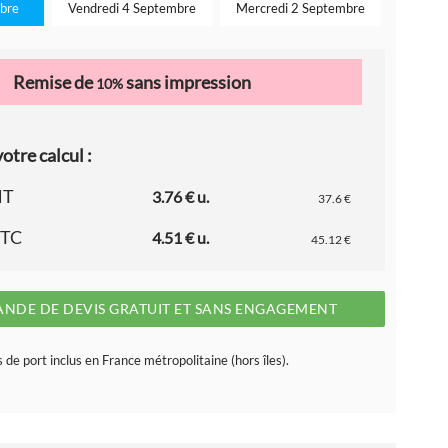
bre
Vendredi 4 Septembre
Mercredi 2 Septembre
Remise de
sans impression
10%
otre calcul :
HT
3.76 € u.
37.6 €
TTC
4.51 € u.
45.12 €
NDE DE DEVIS GRATUIT ET SANS ENGAGEMENT
s de port inclus en France métropolitaine (hors îles).