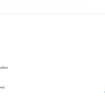
Cotton
les)