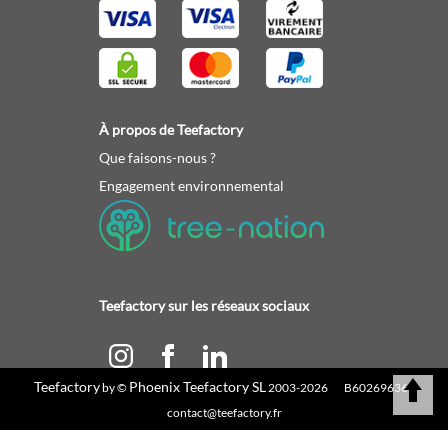
À propos de Teefactory
Que faisons-nous ?
Engagement environnemental
Teefactory sur les réseaux sociaux
Teefactory
Phoenix Teefactory SL
by ©
2003-2026 B60269636 |
Calculez votre devis
contact@teefactory.fr