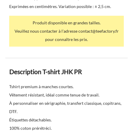
Exprimées en centimètres. Variation possible : ± 2,5 cm.
Produit disponible en grandes tailles.
Veuillez nous contacter à l'adresse contact@teefactory.fr
pour connaître les prix.
Description T-shirt JHK PR
Tshirt premium à manches courtes.
Vêtement résistant, idéal comme tenue de travail.
À personnaliser en sérigraphie, transfert classique, copitrans,
DTF.
Étiquettes détachables.
100% coton prérétréci.