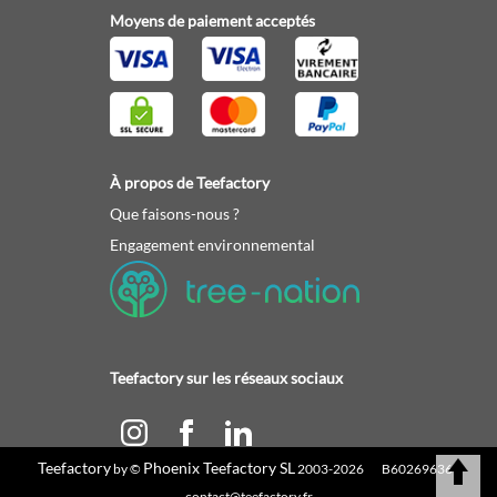
Moyens de paiement acceptés
À propos de Teefactory
Que faisons-nous ?
Engagement environnemental
Teefactory sur les réseaux sociaux
Teefactory
Phoenix Teefactory SL
by ©
2003-2026 B60269636 |
Calculez votre devis
contact@teefactory.fr