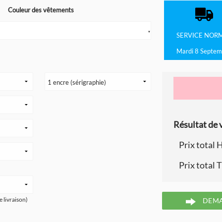
Couleur des vêtements
▼
SERVICE
NOR
Mardi 8 Septem
Résultat de v
Prix total 
Prix total 
e livraison)
DEMA