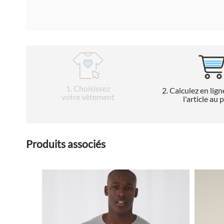
1
. Choisissez
2
. Calculez en lign
votre vêtement
l'article au 
Produits associés