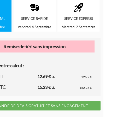
MAL
SERVICE
RAPIDE
SERVICE
EXPRESS
bre
Vendredi 4 Septembre
Mercredi 2 Septembre
Remise de
sans impression
10%
otre calcul :
HT
12.69 € u.
126.9 €
TTC
15.23 € u.
152.28 €
NDE DE DEVIS GRATUIT ET SANS ENGAGEMENT