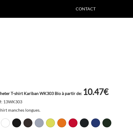
CONTACT
10.47€
heter T-shirt Kariban WK303 Bio à partir de:
f: 13WK303
shirt manches longues.