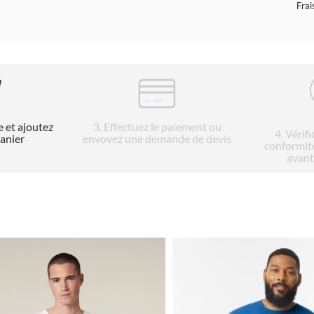
Frai
e et ajoutez
3
. Effectuez le paiement ou
4
. Vérif
panier
envoyez une demande de devis
conformit
avant