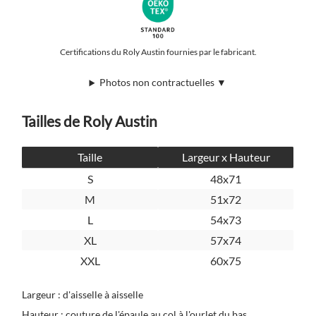
Certifications du Roly Austin fournies par le fabricant.
Photos non contractuelles ▼
Tailles de Roly Austin
Taille
Largeur x Hauteur
S
48x71
M
51x72
L
54x73
XL
57x74
XXL
60x75
Largeur : d'aisselle à aisselle
Hauteur : couture de l'épaule au col à l'ourlet du bas