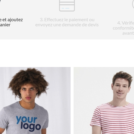
e et ajoutez
3
. Effectuez le paiement ou
4
. Vérif
panier
envoyez une demande de devis
conformit
avant