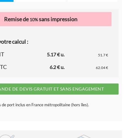
Remise de
sans impression
10%
otre calcul :
HT
5.17 € u.
51.7 €
TTC
6.2 € u.
62.04 €
NDE DE DEVIS GRATUIT ET SANS ENGAGEMENT
s de port inclus en France métropolitaine (hors îles).