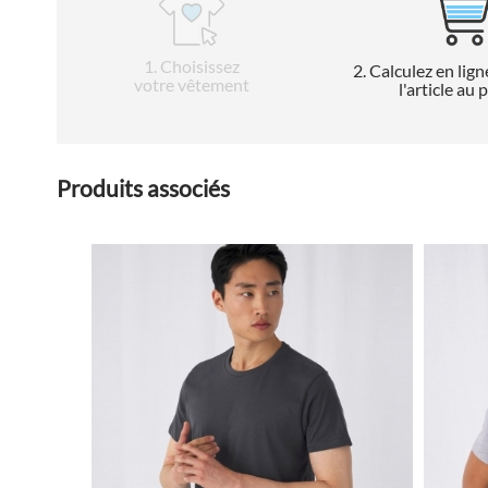
1
. Choisissez
2
. Calculez en lign
votre vêtement
l'article au 
Produits associés