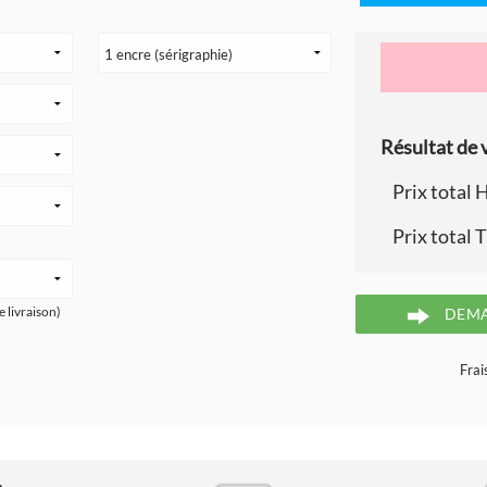
Résultat de v
Prix total 
Prix total 
e livraison)
DEMA
Frai