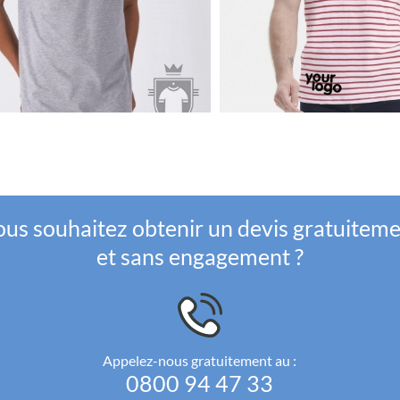
us souhaitez obtenir un devis gratuitem
et sans engagement ?
Appelez-nous gratuitement au :
0800 94 47 33