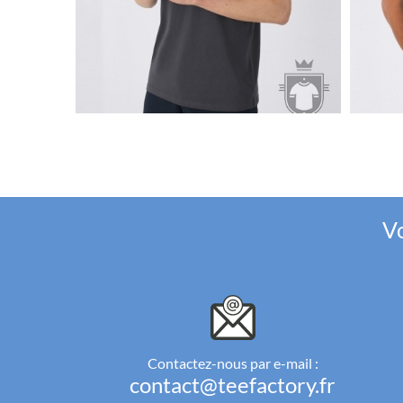
Vo
Contactez-nous par e-mail :
contact@teefactory.fr