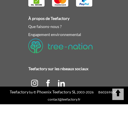
À propos de Teefactory
Que faisons-nous ?
Engagement environnemental
Teefactory sur les réseaux sociaux
Teefactory
Phoenix Teefactory SL
by ©
2003-2026 B60269636 |
Calculez votre devis
contact@teefactory.fr