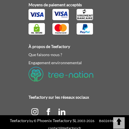
Moyens de paiement acceptés
À propos de Teefactory
Que faisons-nous ?
Engagement environnemental
Teefactory sur les réseaux sociaux
Teefactory
Phoenix Teefactory SL
by ©
2003-2026 B60269636 |
Calculez votre devis
contact@teefactory.fr