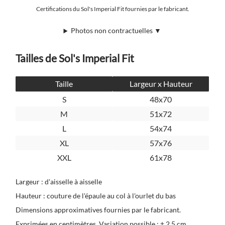
Certifications du Sol's Imperial Fit fournies par le fabricant.
Photos non contractuelles ▼
Tailles de Sol's Imperial Fit
Taille
Largeur x Hauteur
S
48x70
M
51x72
L
54x74
XL
57x76
XXL
61x78
Largeur : d'aisselle à aisselle
Hauteur : couture de l'épaule au col à l'ourlet du bas
Dimensions approximatives fournies par le fabricant.
Exprimées en centimètres. Variation possible : ± 2,5 cm.