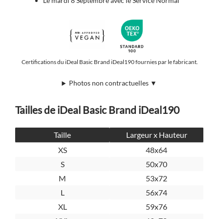
Le mardi 8 Septembre avec le Service Normal
Certifications du iDeal Basic Brand iDeal190 fournies par le fabricant.
Photos non contractuelles ▼
Tailles de iDeal Basic Brand iDeal190
Taille
Largeur x Hauteur
XS
48x64
S
50x70
M
53x72
L
56x74
XL
59x76