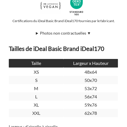
Certifications du iDeal Basic Brand iDeal170 fournies par le fabricant.
Photos non contractuelles ▼
Tailles de iDeal Basic Brand iDeal170
Taille
Largeur x Hauteur
XS
48x64
S
50x70
M
53x72
L
56x74
XL
59x76
XXL
62x78
Largeur : d'aisselle à aisselle