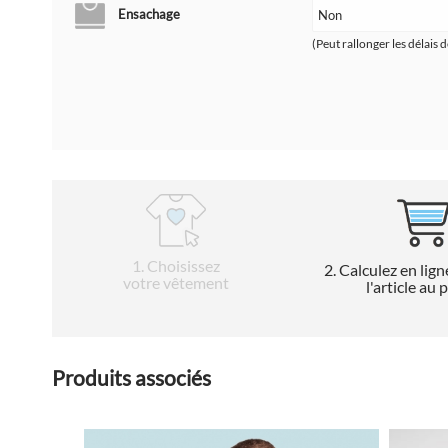
Ensachage
(Peut rallonger les délais d
1
. Choisissez
2
. Calculez en lign
votre vêtement
l'article au 
Produits associés