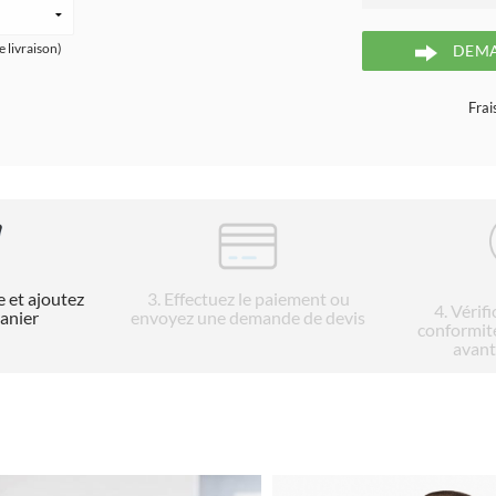
e livraison)
DEMA
Frai
e et ajoutez
3
. Effectuez le paiement ou
4
. Vérif
panier
envoyez une demande de devis
conformit
avant