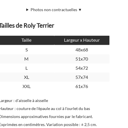
Photos non contractuelles ▼
Tailles de Roly Terrier
Taille
Largeur x Hauteur
S
48x68
M
51x70
L
54x72
XL
57x74
XXL
61x76
Largeur : d'aisselle à aisselle
Hauteur : couture de l'épaule au col à l'ourlet du bas
Dimensions approximatives fournies par le fabricant.
Exprimées en centimètres. Variation possible : ± 2,5 cm.