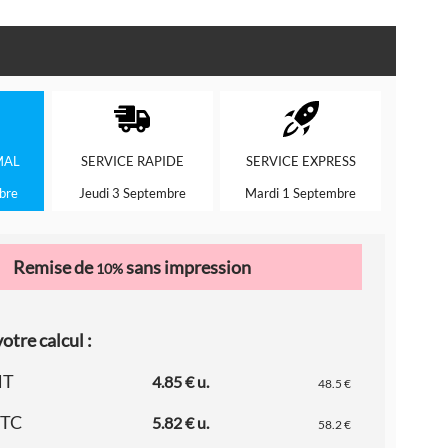
MAL
SERVICE
RAPIDE
SERVICE
EXPRESS
bre
Jeudi 3 Septembre
Mardi 1 Septembre
Remise de
sans impression
10%
otre calcul :
HT
4.85 € u.
48.5 €
TTC
5.82 € u.
58.2 €