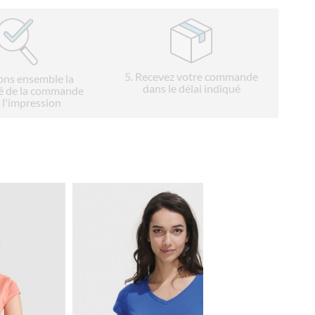
5
. Recevez votre commande
ions ensemble la
dans le délai indiqué
é de la commande
 l'impression