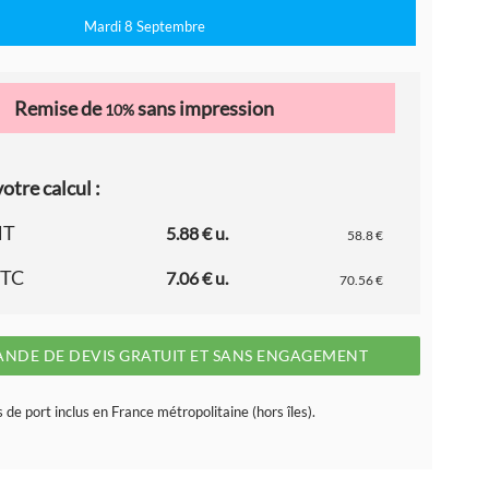
Mardi 8 Septembre
Remise de
sans impression
10%
otre calcul :
HT
5.88 € u.
58.8 €
TTC
7.06 € u.
70.56 €
NDE DE DEVIS GRATUIT ET SANS ENGAGEMENT
s de port inclus en France métropolitaine (hors îles).