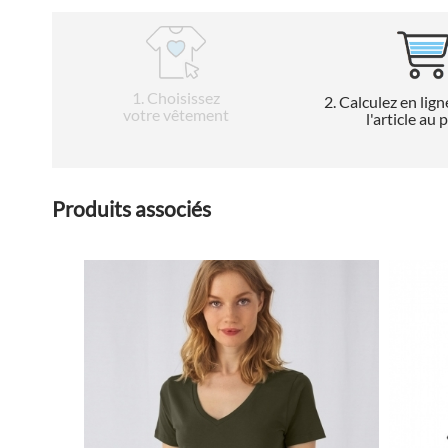
1
. Choisissez
2
. Calculez en lign
votre vêtement
l'article au 
Produits associés