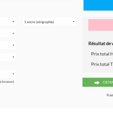
Résultat de v
Prix total 
Prix total 
e livraison)
DEMA
Frai