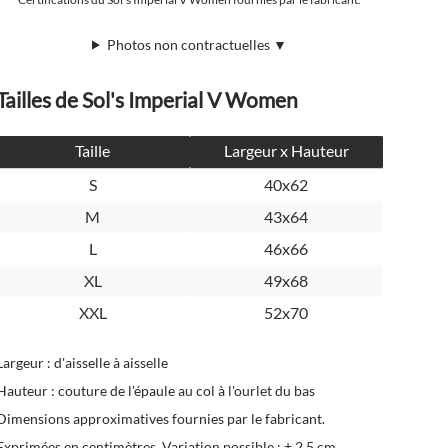
Photos non contractuelles ▼
Tailles de Sol's Imperial V Women
Taille
Largeur x Hauteur
S
40x62
M
43x64
L
46x66
XL
49x68
XXL
52x70
Largeur : d'aisselle à aisselle
Hauteur : couture de l'épaule au col à l'ourlet du bas
Dimensions approximatives fournies par le fabricant.
Exprimées en centimètres. Variation possible : ± 2,5 cm.