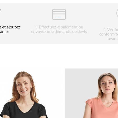
e et ajoutez
3
. Effectuez le paiement ou
4
. Vérif
panier
envoyez une demande de devis
conformit
avant