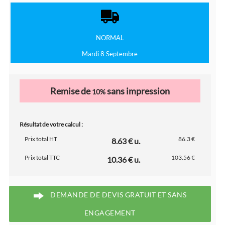
NORMAL
Mardi 8 Septembre
Remise de
sans impression
10%
Résultat de votre calcul :
Prix total HT
86.3 €
8.63 € u.
Prix total TTC
103.56 €
10.36 € u.
DEMANDE DE DEVIS GRATUIT ET SANS
ENGAGEMENT