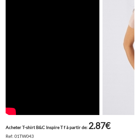
2.87€
Acheter T-shirt B&C Inspire T f à partir de:
Ref: 01TW043