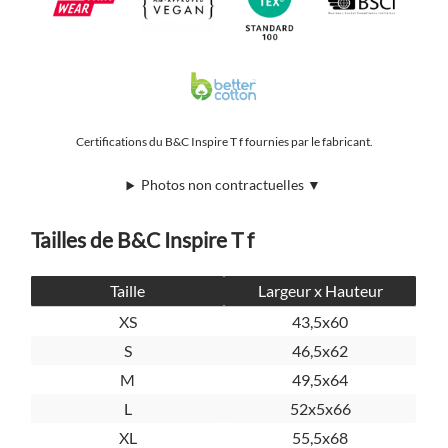
Certifications du B&C Inspire T f fournies par le fabricant.
Photos non contractuelles ▼
Tailles de B&C Inspire T f
Taille
Largeur x Hauteur
XS
43,5x60
S
46,5x62
M
49,5x64
L
52x5x66
XL
55,5x68