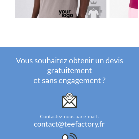
Vous souhaitez obtenir un devis
gratuitement
et sans engagement ?
Contactez-nous par e-mail :
contact@teefactory.fr