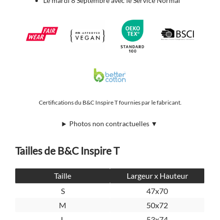
Le mardi 8 Septembre avec le Service Normal
Certifications du B&C Inspire T fournies par le fabricant.
Photos non contractuelles ▼
Tailles de B&C Inspire T
Taille
Largeur x Hauteur
S
47x70
M
50x72
L
53x74