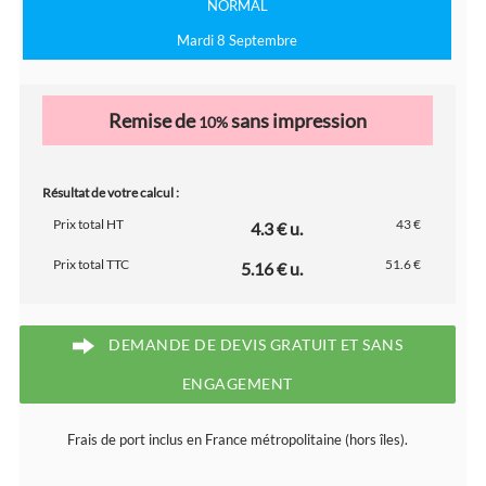
NORMAL
Mardi 8 Septembre
Remise de
sans impression
10%
Résultat de votre calcul :
Prix total HT
43 €
4.3 € u.
Prix total TTC
51.6 €
5.16 € u.
DEMANDE DE DEVIS GRATUIT ET SANS
ENGAGEMENT
Frais de port inclus en France métropolitaine (hors îles).