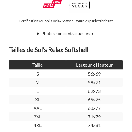
Certifications du Sol's Relax Softshell fournies par le fabricant.
Photos non contractuelles ▼
Tailles de Sol's Relax Softshell
Taille
Largeur x Hauteur
S
56x69
M
59x71
L
62x73
XL
65x75
XXL
68x77
3XL
71x79
4XL
74x81