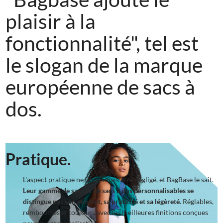
plaisir à la
fonctionnalité", tel est
le slogan de la marque
européenne de sacs à
dos.
Pratique.
L'aspect pratique ne doit jamais être négligé, et BagBase le sait.
Leur gamme de sacs et de sacs à dos personnalisables se
distingue par son confort, sa praticité et sa légèreté
. Réglables,
rembourrés et toujours avec les meilleures finitions conçues