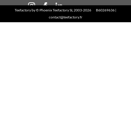
Teefactory
by ©
Phoenix Teefactory SL
2003-2026 B60269636 |
contact@teefactory.fr