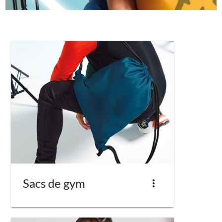
Sacs de gym
more_vert