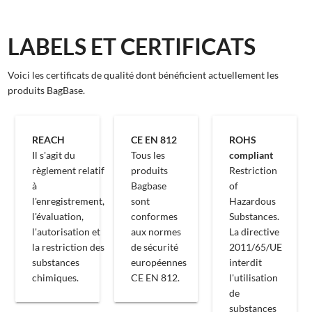
LABELS ET CERTIFICATS
Voici les certificats de qualité dont bénéficient actuellement les
produits BagBase.
REACH
CE EN 812
ROHS
Il s'agit du
Tous les
compliant
règlement relatif
produits
Restriction
à
Bagbase
of
l'enregistrement,
sont
Hazardous
l'évaluation,
conformes
Substances.
l'autorisation et
aux normes
La directive
la restriction des
de sécurité
2011/65/UE
substances
européennes
interdit
chimiques.
CE EN 812.
l'utilisation
de
substances