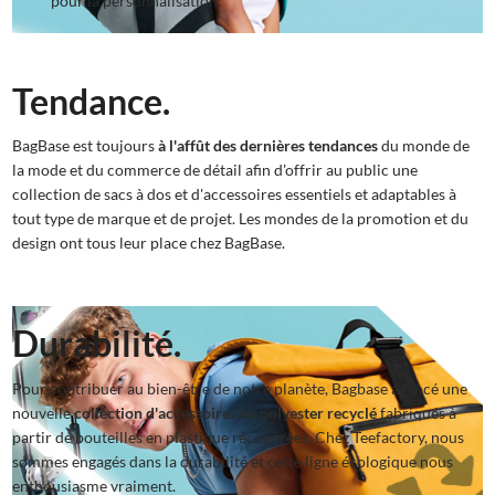
pour la personnalisation.
Tendance.
BagBase est toujours
à l'affût des dernières tendances
du monde de
la mode et du commerce de détail afin d'offrir au public une
collection de sacs à dos et d'accessoires essentiels et adaptables à
tout type de marque et de projet. Les mondes de la promotion et du
design ont tous leur place chez BagBase.
Durabilité.
Pour contribuer au bien-être de notre planète, Bagbase a lancé une
nouvelle
collection d'accessoires en polyester recyclé
fabriqués à
partir de bouteilles en plastique récupérées. Chez Teefactory, nous
sommes engagés dans la durabilité et cette ligne écologique nous
enthousiasme vraiment.