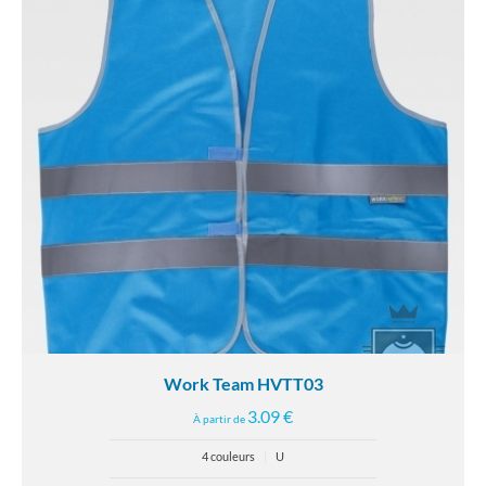
Work Team HVTT03
3.09 €
À partir de
4 couleurs
|
U