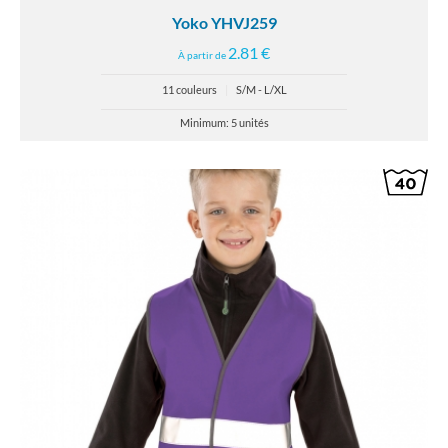
Yoko YHVJ259
2.81 €
À partir de
11 couleurs
|
S/M - L/XL
Minimum: 5 unités