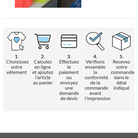
1
.
2
.
3
.
4
.
5
.
Choisissez
Calculez
Effectuez
Vérifions
Recevez
votre
en ligne
le
ensemble
votre
vêtement
et ajoutez
paiement
la
commande
l'article
ou
conformité
dans le
au panier
envoyez
de la
délai
une
commande
indiqué
demande
avant
de devis
l'impression