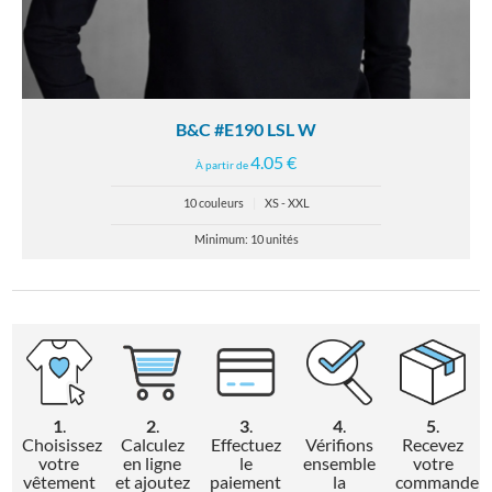
B&C #E190 LSL W
4.05 €
À partir de
10 couleurs
|
XS - XXL
Minimum: 10 unités
1
.
2
.
3
.
4
.
5
.
Choisissez
Calculez
Effectuez
Vérifions
Recevez
votre
en ligne
le
ensemble
votre
vêtement
et ajoutez
paiement
la
commande