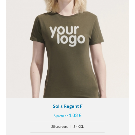
Sol's Regent F
1.83 €
À partir de
28 couleurs
|
S - XXL