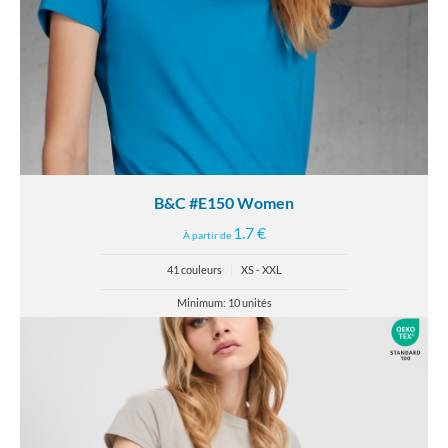
B&C #E150 Women
1.7 €
À partir de
41 couleurs
|
XS - XXL
Minimum: 10 unités