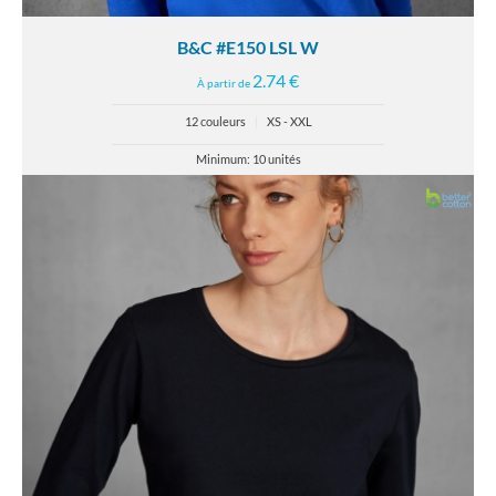
B&C #E150 LSL W
2.74 €
À partir de
12 couleurs
|
XS - XXL
Minimum: 10 unités