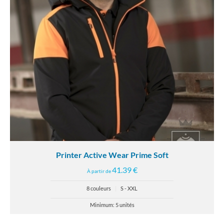
Printer Active Wear Prime Soft
41.39 €
À partir de
8 couleurs
|
S - XXL
Minimum: 5 unités