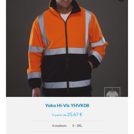
Yoko Hi-Vis YHVK08
25.67 €
À partir de
4 couleurs
|
S - 3XL