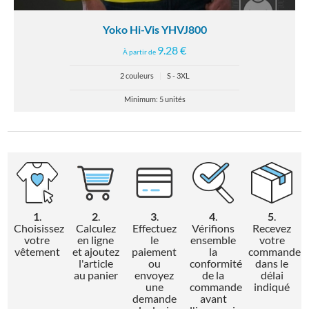
Yoko Hi-Vis YHVJ800
9.28 €
À partir de
2 couleurs
|
S - 3XL
Minimum: 5 unités
1
.
2
.
3
.
4
.
5
.
Choisissez
Calculez
Effectuez
Vérifions
Recevez
votre
en ligne
le
ensemble
votre
vêtement
et ajoutez
paiement
la
commande
l'article
ou
conformité
dans le
au panier
envoyez
de la
délai
une
commande
indiqué
demande
avant