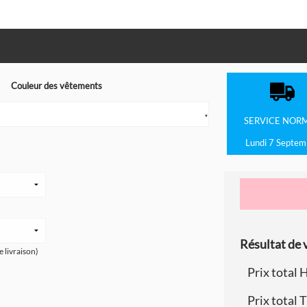
Couleur des vêtements
▼
SERVICE
NOR
Lundi 7 Septem
Résultat de v
e livraison)
Prix total 
Prix total 