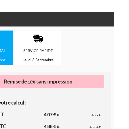
MAL
SERVICE
RAPIDE
bre
Jeudi 3 Septembre
Remise de
sans impression
10%
otre calcul :
HT
4.07 € u.
40.7 €
TTC
4.88 € u.
48.84 €