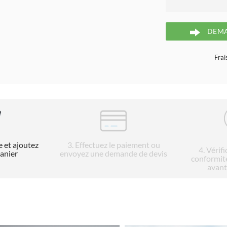
DEMA
Frai
e et ajoutez
3
. Effectuez le paiement ou
4
. Vérif
panier
envoyez une demande de devis
conformit
avant