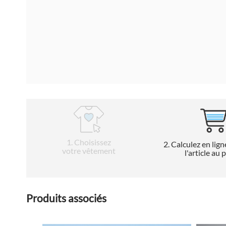
1
. Choisissez
2
. Calculez en lign
votre vêtement
l'article au 
Produits associés