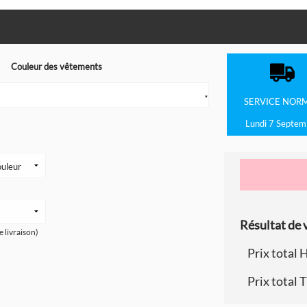
Couleur des vêtements
▼
SERVICE
NOR
Lundi 7 Septem
Résultat de v
e livraison)
Prix total 
Prix total 