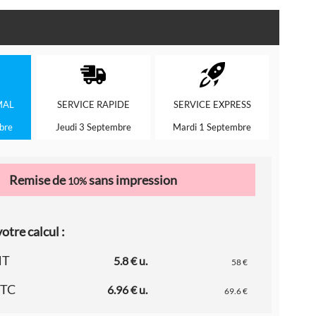
MAL
SERVICE
RAPIDE
SERVICE
EXPRESS
bre
Jeudi 3 Septembre
Mardi 1 Septembre
Remise de
sans impression
10%
otre calcul :
HT
5.8 € u.
58 €
TTC
6.96 € u.
69.6 €