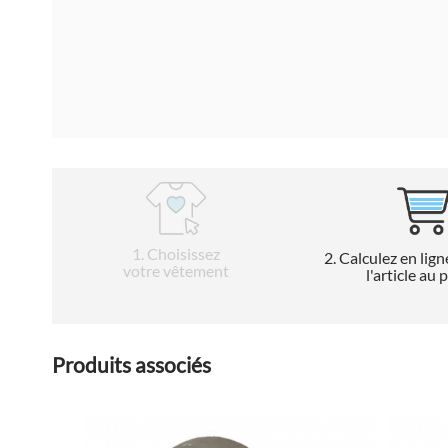
1
. Choisissez
2
. Calculez en lign
votre vêtement
l'article au 
Produits associés