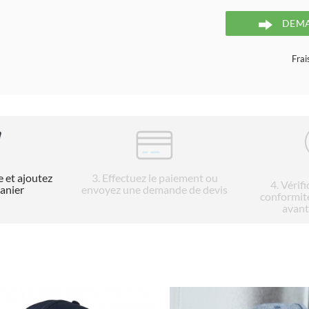
DEMA
Frai
e et ajoutez
3
. Effectuez le paiement ou
4
. Vérif
panier
envoyez une demande de devis
conformit
avant