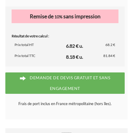
Remise de
sans impression
10%
Résultat de votre calcul :
Prix total HT
68.2 €
6.82 € u.
Prix total TTC
81.84 €
8.18 € u.
DEMANDE DE DEVIS GRATUIT ET SANS
ENGAGEMENT
Frais de port inclus en France métropolitaine (hors îles).