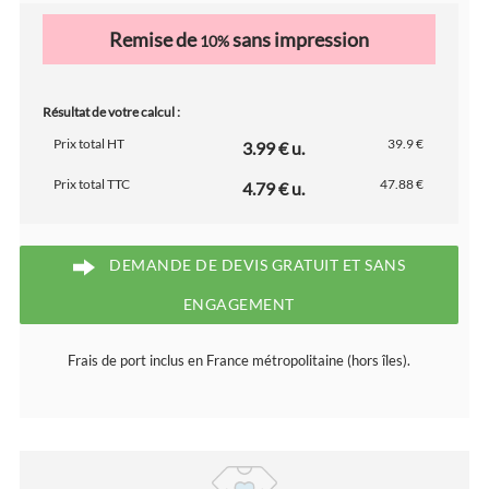
Remise de
sans impression
10%
Résultat de votre calcul :
Prix total HT
39.9 €
3.99 € u.
Prix total TTC
47.88 €
4.79 € u.
DEMANDE DE DEVIS GRATUIT ET SANS
ENGAGEMENT
Frais de port inclus en France métropolitaine (hors îles).