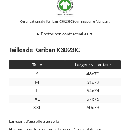
Certifications du Kariban K3023IC fournies par le fabricant.
Photos non contractuelles ▼
Tailles de Kariban K3023IC
Taille
Largeur x Hauteur
S
48x70
M
51x72
L
54x74
XL
57x76
XXL
60x78
Largeur : d'aisselle à aisselle
Hauteur : couture de l'épaule au col à l'ourlet du bas