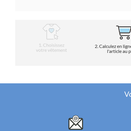
1
. Choisissez
2
. Calculez en lign
votre vêtement
l'article au 
Vo