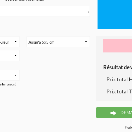
▼
Résultat de v
Prix total 
e livraison)
Prix total 
DEMA
Frai