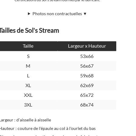
Photos non contractuelles ▼
Tailles de Sol's Stream
Taille
Largeur x Hauteur
S
53x66
M
56x67
L
59x68
XL
62x69
XXL
65x72
3XL
68x74
Largeur : d'aisselle à aisselle
Hauteur : couture de l'épaule au col à l'ourlet du bas