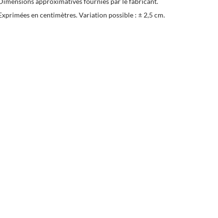
Dimensions approximatives fournies par le fabricant.
Exprimées en centimètres. Variation possible : ± 2,5 cm.