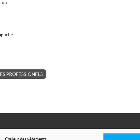
 ton
apuche.
ES PROFESSIONELS
Couleur des vêtements