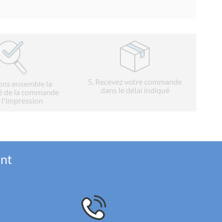
5
. Recevez votre commande
ions ensemble la
dans le délai indiqué
é de la commande
 l'impression
ent