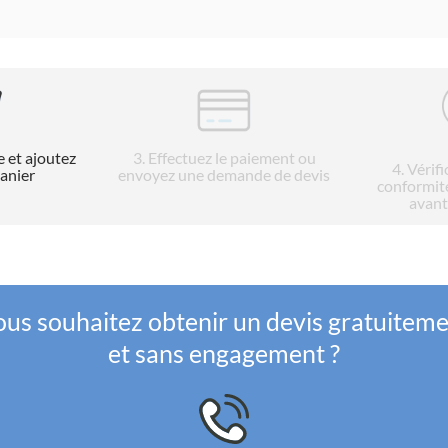
e et ajoutez
3
. Effectuez le paiement ou
4
. Vérif
panier
envoyez une demande de devis
conformit
avant
us souhaitez obtenir un devis gratuitem
et sans engagement ?