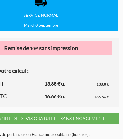
SERVICE
NORMAL
Mardi 8 Septembre
Remise de
sans impression
10%
otre calcul :
HT
13.88 € u.
138.8 €
TTC
16.66 € u.
166.56 €
NDE DE DEVIS GRATUIT ET SANS ENGAGEMENT
s de port inclus en France métropolitaine (hors îles).