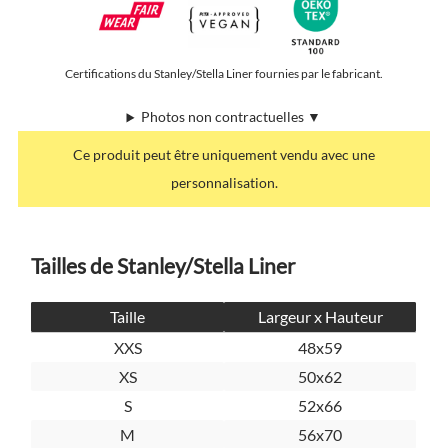
Certifications du Stanley/Stella Liner fournies par le fabricant.
Photos non contractuelles ▼
Ce produit peut être uniquement vendu avec une
personnalisation.
Tailles de Stanley/Stella Liner
Taille
Largeur x Hauteur
XXS
48x59
XS
50x62
S
52x66
M
56x70