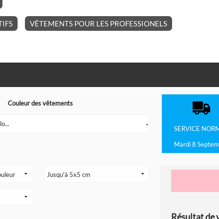
IFS
VÊTEMENTS POUR LES PROFESSIONELS
Couleur des vêtements
o...
▼
SERVICE
NOR
Mardi 8 Septem
Résultat de v