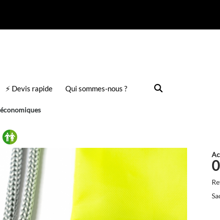
⚡ Devis rapide
Qui sommes-nous ?
é économiques
Ac
0
Re
Sa