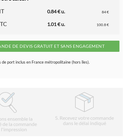
HT
0.84 € u.
84 €
TTC
1.01 € u.
100.8 €
NDE DE DEVIS GRATUIT ET SANS ENGAGEMENT
s de port inclus en France métropolitaine (hors îles).
5
. Recevez votre commande
ions ensemble la
dans le délai indiqué
é de la commande
 l'impression