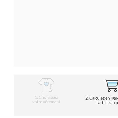
1
. Choisissez
2
. Calculez en lign
votre vêtement
l'article au 