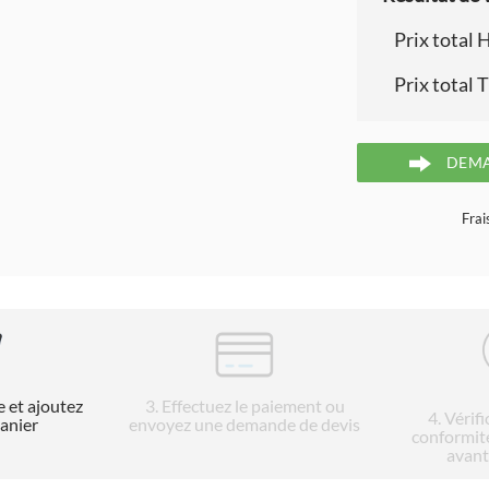
Prix total 
Prix total 
DEMA
Frai
e et ajoutez
3
. Effectuez le paiement ou
4
. Vérif
panier
envoyez une demande de devis
conformit
avant