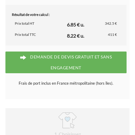
Résultat de votre calcul :
Prix total HT
342.5 €
6.85 € u.
Prix total TTC
411 €
8.22 € u.
DEMANDE DE DEVIS GRATUIT ET SANS
ENGAGEMENT
Frais de port inclus en France métropolitaine (hors îles).
1
. Choisissez