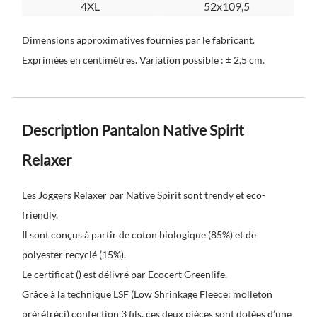
4XL
52x109,5
Dimensions approximatives fournies par le fabricant.
Exprimées en centimètres. Variation possible : ± 2,5 cm.
Description Pantalon Native Spirit
Relaxer
Les Joggers Relaxer par Native Spirit sont trendy et eco-
friendly.
Il sont conçus à partir de coton biologique (85%) et de
polyester recyclé (15%).
Le certificat () est délivré par Ecocert Greenlife.
Grâce à la technique LSF (Low Shrinkage Fleece: molleton
prérétréci) confection 3 fils, ces deux pièces sont dotées d’une