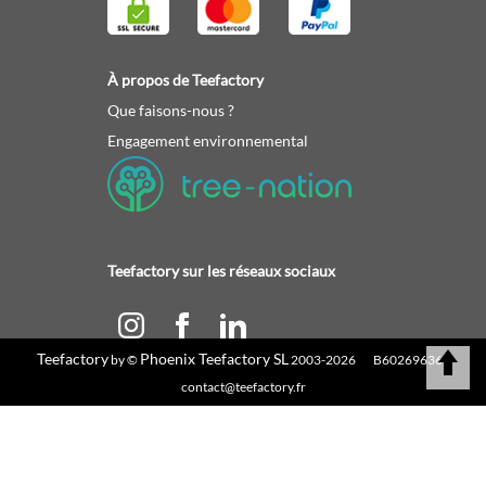
À propos de Teefactory
Que faisons-nous ?
Engagement environnemental
Teefactory sur les réseaux sociaux
Teefactory
Phoenix Teefactory SL
by ©
2003-2026 B60269636 |
Calculez votre devis
contact@teefactory.fr