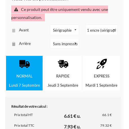
Ce produit peut être uniquement vendu avec une
personnalisation.
Avant
Arrière
NORMAL
RAPIDE
EXPRESS
Lundi 7 Septembre
Jeudi 3 Septembre
Mardi 1 Septembre
Résultat de votre calcul :
Prix total HT
66.1 €
6.61 € u.
Prix total TTC
79.32 €
7.93 € u.