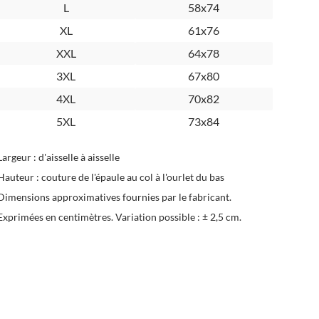
L
58x74
XL
61x76
XXL
64x78
3XL
67x80
4XL
70x82
5XL
73x84
Largeur : d'aisselle à aisselle
Hauteur : couture de l'épaule au col à l'ourlet du bas
Dimensions approximatives fournies par le fabricant.
Exprimées en centimètres. Variation possible : ± 2,5 cm.