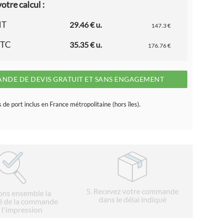
otre calcul :
HT
29.46 € u.
147.3 €
TTC
35.35 € u.
176.76 €
NDE DE DEVIS GRATUIT ET SANS ENGAGEMENT
s de port inclus en France métropolitaine (hors îles).
5
. Recevez votre commande
ions ensemble la
dans le délai indiqué
é de la commande
 l'impression