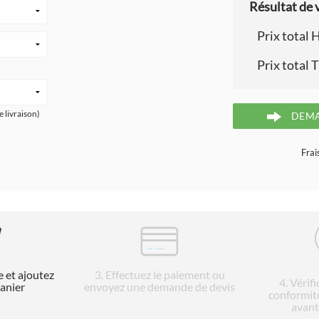
Résultat de v
Prix total 
Prix total 
e livraison)
DEMA
Frai
e et ajoutez
3
. Effectuez le paiement ou
4
. Vérif
panier
envoyez une demande de devis
conformit
avant