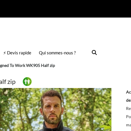
⚡ Devis rapide
Qui sommes-nous ?
gned To Work WK905 Half zip
f zip
Ac
de
Re
Po
ma