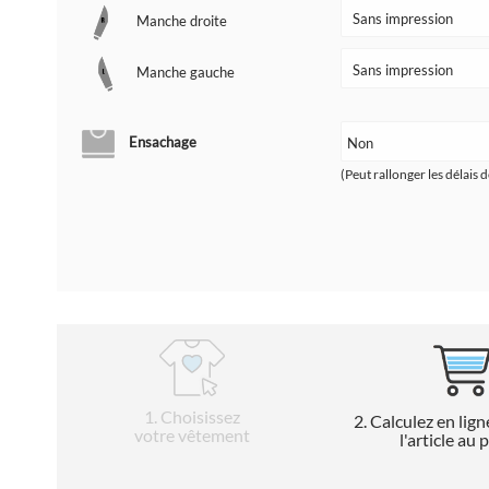
Manche droite
Manche gauche
Ensachage
(Peut rallonger les délais d
1
. Choisissez
2
. Calculez en lign
votre vêtement
l'article au 