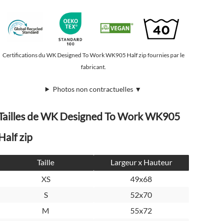
Certifications du WK Designed To Work WK905 Half zip fournies par le
fabricant.
Photos non contractuelles ▼
Tailles de WK Designed To Work WK905
Half zip
Taille
Largeur x Hauteur
XS
49x68
S
52x70
M
55x72