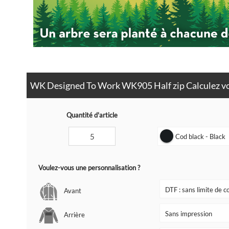
WK Designed To Work WK905 Half zip Calculez vo
Quantité d'article
Cod black - Black
Voulez-vous une personnalisation ?
Avant
Arrière