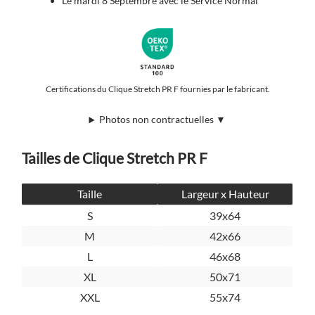
Le mardi 8 Septembre avec le Service Normal
Certifications du Clique Stretch PR F fournies par le fabricant.
Photos non contractuelles ▼
Tailles de Clique Stretch PR F
Taille
Largeur x Hauteur
S
39x64
M
42x66
L
46x68
XL
50x71
XXL
55x74