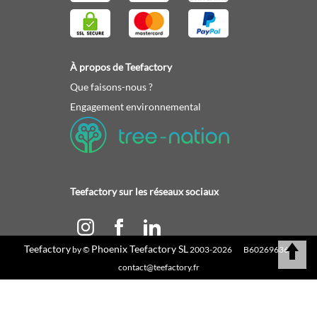
À propos de Teefactory
Que faisons-nous ?
Engagement environnemental
Teefactory sur les réseaux sociaux
Teefactory
Phoenix Teefactory SL
by ©
2003-2026 B60269636 |
Calculez votre devis
contact@teefactory.fr