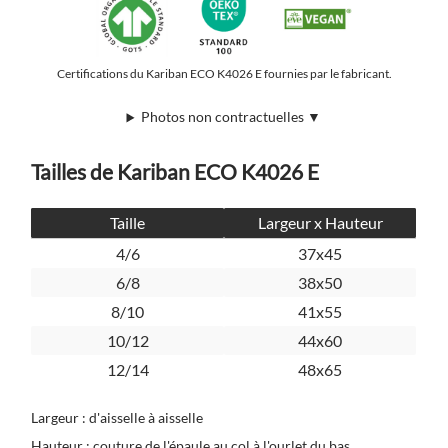
Certifications du Kariban ECO K4026 E fournies par le fabricant.
Photos non contractuelles ▼
Tailles de Kariban ECO K4026 E
Taille
Largeur x Hauteur
4/6
37x45
6/8
38x50
8/10
41x55
10/12
44x60
12/14
48x65
Largeur : d'aisselle à aisselle
Hauteur : couture de l'épaule au col à l'ourlet du bas