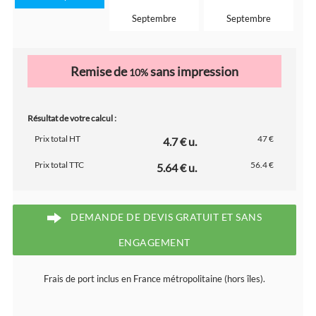
Septembre
Septembre
Remise de
sans impression
10%
Résultat de votre calcul :
Prix total HT
47 €
4.7 € u.
Prix total TTC
56.4 €
5.64 € u.
DEMANDE DE DEVIS GRATUIT ET SANS
ENGAGEMENT
Frais de port inclus en France métropolitaine (hors îles).