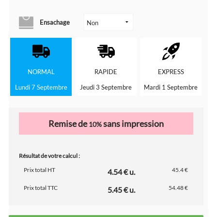
Ensachage
NORMAL
RAPIDE
EXPRESS
Lundi 7 Septembre
Jeudi 3 Septembre
Mardi 1 Septembre
Remise de
sans impression
10%
Résultat de votre calcul :
Prix total HT
45.4 €
4.54 € u.
Prix total TTC
54.48 €
5.45 € u.