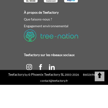
À propos de Teefactory
Que faisons-nous ?
Engagement environnemental
Teefactory sur les réseaux sociaux
Teefactory
Phoenix Teefactory SL
by ©
2003-2026 B60269636 |
Calculez votre devis
contact@teefactory.fr