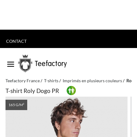
CONTACT
Teefactory
Teefactory France
T-shirts
Imprimés en plusieurs couleurs
Roly
T-shirt Roly Dogo PR
165 G/M²