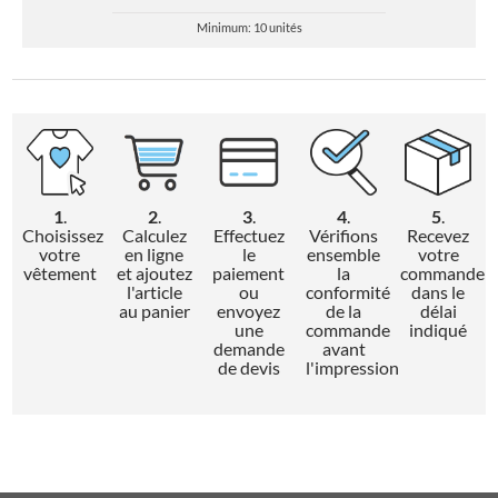
Minimum: 10 unités
1
.
2
.
3
.
4
.
5
.
Choisissez
Calculez
Effectuez
Vérifions
Recevez
votre
en ligne
le
ensemble
votre
vêtement
et ajoutez
paiement
la
commande
l'article
ou
conformité
dans le
au panier
envoyez
de la
délai
une
commande
indiqué
demande
avant
de devis
l'impression