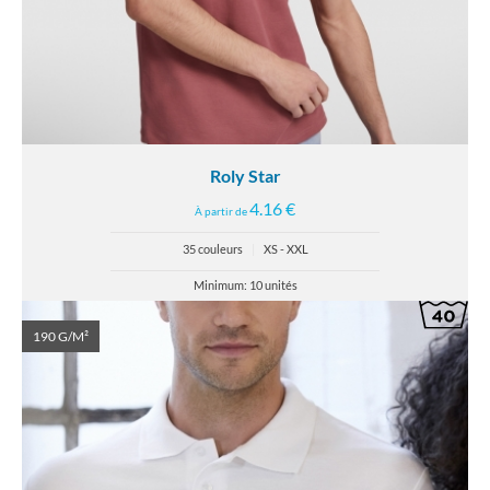
Roly Star
4.16 €
À partir de
35 couleurs
|
XS - XXL
Minimum: 10 unités
190 G/M²