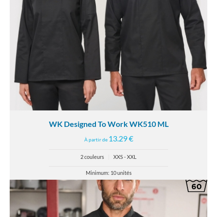
WK Designed To Work WK510 ML
13.29 €
À partir de
2 couleurs
|
XXS - XXL
Minimum: 10 unités