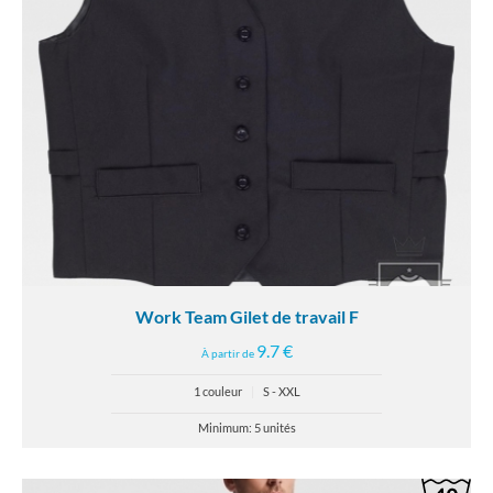
Work Team Gilet de travail F
9.7 €
À partir de
1 couleur
|
S - XXL
Minimum: 5 unités