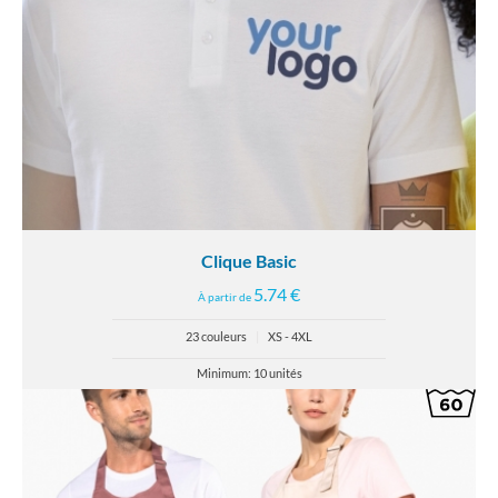
Clique Basic
5.74 €
À partir de
23 couleurs
|
XS - 4XL
Minimum: 10 unités