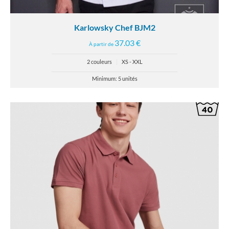
Karlowsky Chef BJM2
37.03 €
À partir de
2 couleurs
|
XS - XXL
Minimum: 5 unités