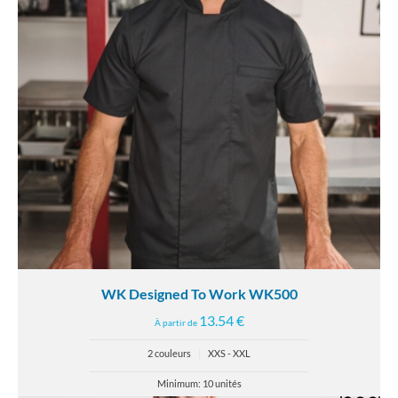
WK Designed To Work WK500
13.54 €
À partir de
2 couleurs
|
XXS - XXL
Minimum: 10 unités