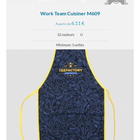
Work Team Cuisiner M609
6.11 €
À partir de
12 couleurs
|
U
Minimum: 5 unités