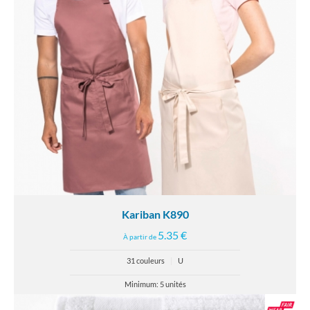
Kariban K890
5.35 €
À partir de
31 couleurs
|
U
Minimum: 5 unités