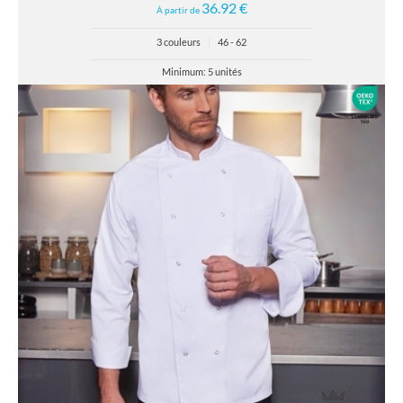
36.92 €
À partir de
3 couleurs
|
46 - 62
Minimum: 5 unités